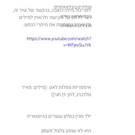
תהליכים ביבליותרפיים
לפני כול מילה כתובה, בהקשר של שיר זה, 
ביבליותרפיה בחיים
רצוי ללחוץ על הקישור ולהאזין למילים 
ולגיטרות המנסרות את מיתרי הנפש.
תרגילים והתנסויות
https://www.youtube.com/watch?
v=8IFjevSuJYA
אימפריות נופלות לאט  (מילים: מאיר 
גולדברג, לחן: דן תורן)
ילד מכין בסלון שעורים בהיסטוריה 
הוא לא שומע צלצול פעמון 