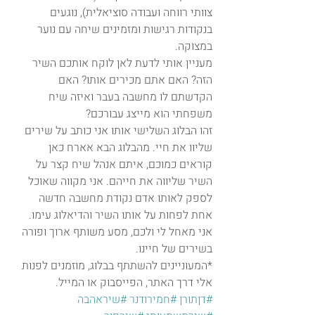
צוותי רווחה ועבודה סוציאלית), נוגעים 
בנקודות רגישות ומזמינים שיחה עם נוער 
במצוקה.
מעניין אותי לדעת לאן לוקח אותכם השיר 
הזה? האם אתם מכירים אותו? האם 
הקדשתם לו מחשבה בעבר ואיזה שיח 
משפחתי הוא מייצג עבורכם?
זהו הבלוג השלישי אותו אני כותב על שירים 
שליוו את חיי. מהבלוג הבא אארח כאן 
קוראים כמוכם, איתם אנהל שיח קצר על 
השיר שליווה את חייהם. אני מקווה שאוכל 
לספק לאותו אדם נקודת מחשבה חדשה 
אחת לפחות על אותו השיר והדיאלוג עימו. 
אני מאחל לי ולכם, מסע משותף ארוך ופורה 
בשירים של חיינו.
*המעוניינים להשתתף בבלוג, מוזמנים לפנות 
אלי דרך האתר, הפייסבוק או המייל.
#דןתורן
#חמירודנר
#שיראהבה