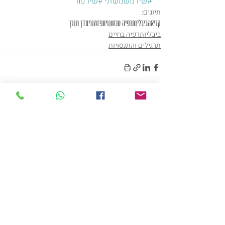
#שירמשמעותי
#שירפור
תיוגים:
קריאה
ביבליותרפיה עכשווית
פזמונים
דן תורן
ביבליותרפיה בחיים
תרגילים והתנסויות
תגובות
כתיבת תגובה...