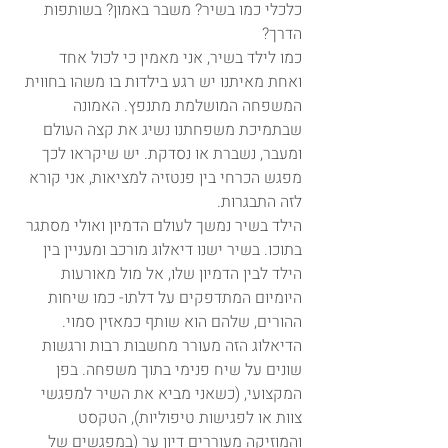
כלכלי כמו בשיר? משבר באמון? בשותפות 
הדרך?
כמו לילד בשיר, אני מאמין כי לכול אחד 
ואחת מאיתנו יש רגע בילדות בו משהו בחווית 
המשפחה המושלמת מתנפץ. האמונה 
שבתמיכת משפחתנו נשיג את קצה העולם 
ומעבר, נשברת או נסדקת. יש שיקראו לכך 
מפגש הכרחי בין פנטזיה למציאות, אני קורא 
לזה התבגרות.
הילד בשיר נמשך לעולם הדמיון ואולי מסתגר 
בתוכו. בשיר ישנו דיאלוג מורכב ומעניין בין 
הילד לבין הדמיון שלו, אל מול מאורעות 
היומיום המתדפקים על דלתו- כמו שיחות 
ההורים, שלהם הוא שותף כמאזין סמוי. 
הדיאלוג הזה מעורר מחשבות רבות ורגשות 
שונים על שיח פנימי בתוך משפחה. בפן 
המקצועי, (כשאני מביא את השיר למפגשי 
צוות או לפגישות טיפוליות), הטקסט 
והמוזיקה מעוררים דיון ער (במפגשים של 