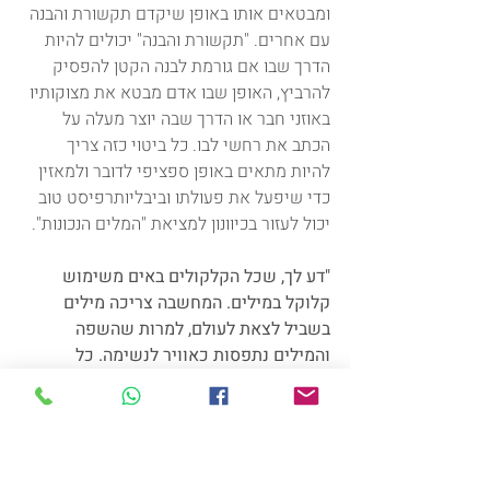
ומבטאים אותו באופן שיקדם תקשורת והבנה 
עם אחרים. "תקשורת והבנה" יכולים להיות 
הדרך שבו אם גורמת לבנה הקטן להפסיק 
להרביץ, האופן שבו אדם מבטא את מצוקותיו 
באוזני חבר או הדרך שבה יוצר מעלה על 
הכתב את רחשי לבו. כל ביטוי כזה צריך 
להיות מתאים באופן ספציפי לדובר ולמאזין 
כדי שיפעל את פעולתו וביבליותרפיסט טוב 
יכול לעזור בכיוונון למציאת "המלים הנכונות".
"דע לך, שכל הקלקולים באים משימוש 
קלוקל במילים. המחשבה צריכה מילים 
בשביל לצאת לעולם, למרות שהשפה 
והמילים נתפסות כאוויר לנשימה. כל 
המפעל העצום של האדם יוצא ממילים 
וחוזר למילים, הכל תלוי במי שעושה ואיזה 
שימוש במילים".
מאיר אריאל
#ביבליותרפיה
#מילים
#באדולינה