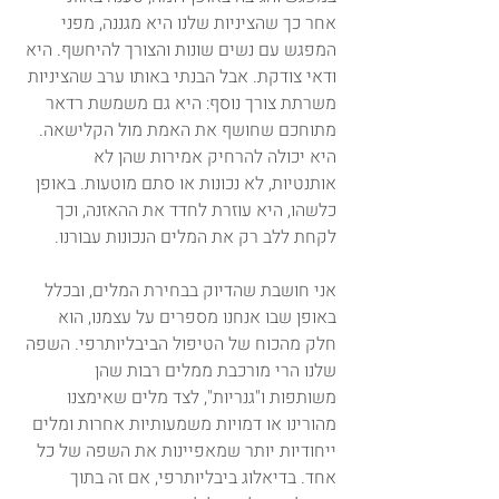
אחר כך שהציניות שלנו היא מגננה, מפני 
המפגש עם נשים שונות והצורך להיחשף. היא 
ודאי צודקת. אבל הבנתי באותו ערב שהציניות 
משרתת צורך נוסף: היא גם משמשת רדאר 
מתוחכם שחושף את האמת מול הקלישאה. 
היא יכולה להרחיק אמירות שהן לא 
אותנטיות, לא נכונות או סתם מוטעות. באופן 
כלשהו, היא עוזרת לחדד את ההאזנה, וכך 
לקחת ללב רק את המלים הנכונות עבורנו.
אני חושבת שהדיוק בבחירת המלים, ובכלל 
באופן שבו אנחנו מספרים על עצמנו, הוא 
חלק מהכוח של הטיפול הביבליותרפי. השפה 
שלנו הרי מורכבת ממלים רבות שהן 
משותפות ו"גנריות", לצד מלים שאימצנו 
מהורינו או דמויות משמעותיות אחרות ומלים 
ייחודיות יותר שמאפיינות את השפה של כל 
אחד. בדיאלוג ביבליותרפי, אם זה בתוך 