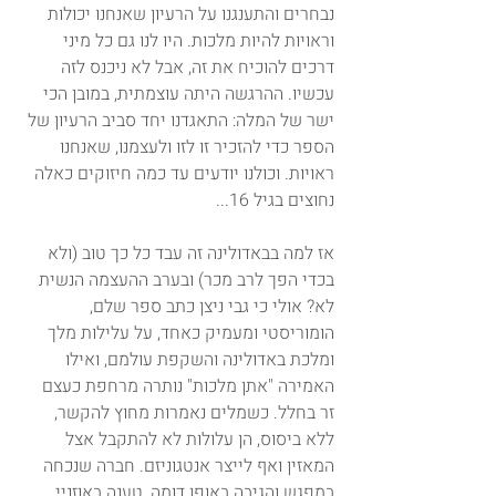
נבחרים והתענגנו על הרעיון שאנחנו יכולות 
וראויות להיות מלכות. היו לנו גם כל מיני 
דרכים להוכיח את זה, אבל לא ניכנס לזה 
עכשיו. ההרגשה היתה עוצמתית, במובן הכי 
ישר של המלה: התאגדנו יחד סביב הרעיון של 
הספר כדי להזכיר זו לזו ולעצמנו, שאנחנו 
ראויות. וכולנו יודעים עד כמה חיזוקים כאלה 
נחוצים בגיל 16...
אז למה בבאדולינה זה עבד כל כך טוב (ולא 
בכדי הפך לרב מכר) ובערב ההעצמה הנשית 
לא? אולי כי גבי ניצן כתב ספר שלם, 
הומוריסטי ומעמיק כאחד, על עלילות מלך 
ומלכת באדולינה והשקפת עולמם, ואילו 
האמירה "אתן מלכות" נותרה מרחפת כעצם 
זר בחלל. כשמלים נאמרות מחוץ להקשר, 
ללא ביסוס, הן עלולות לא להתקבל אצל 
המאזין ואף לייצר אנטגוניזם. חברה שנכחה 
במפגש והגיבה באופן דומה, טענה באוזניי 