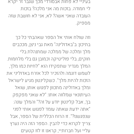
בעיניי לא פחות אבסורדי מכך שגבר זר יקרא 
לי חמודה. בזכות מה אני מלכה? בזכות 
העובדה שאני אשה? לא, אני לא חושבת שזה 
מספיק.
וזה שולח אותי אל הספר שאהבתי כל כך 
בתיכון: ב"באדולינה" מאת גבי ניצן, מככבים 
מלך ומלכה של ממלכה שמתנהלת בלי 
חוקים, בלי פוליטיקה וכמובן גם בלי מלחמות. 
המלך מגדיר שתפקידו הוא "לחיות כמו מלך, 
לשמש דוגמה ולהזכיר לכל אזרח באדוליני את 
הזכות להיות מלך". כשקלינטון מגיע לישראל 
ומלך באדולינה מתכוון לפגוש אותו, שואל 
העיתונאי שמלווה אותו: "לא שאני מפקפק 
בך, אבל קלינטון יודע על זה?" והמלך עונה: 
"אתה ידעת שאתה עומד לפגוש אותי לפני 
שנפגשנו?". זו הרוח הכללית של הספר, אבל 
צריך לקרוא כדי להבין. הספר הזה היה נערץ 
עליי ועל חברותיי, קראנו זו לזו קטעים 