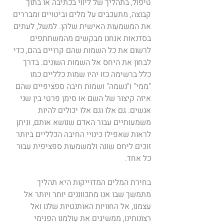
טיפול, בתהליך של ליווי בכתיבה או בתוך 
קבוצה, מתעכבים על מלים וביטויים ומבררים 
את המשמעות האישית שלהן. למשל, לעתים 
בסדנאות אנחנו מבקשים מהמשתתפים 
לרשום את כל השמות שהם קרויים בהם, כדי 
לבחון את היחס אל השמות השונים. בדרך 
כלל ברשימה כזו יהיו שמות כלליים כמו 
"ממי" ו"נשמה" ושמות חיבה ספציפיים שהם 
איזה קיצור של השם או סימן פרטי בין שני 
אנשים. גם אלו וגם אלו יכולים להיות 
משמעותיים עבור האדם שנושא אותם, וניתן 
לראות שאפילו כינויי החיבה הכלליים ביותר 
זוכים ליחס שונה ולמשמעות ספציפית עבור 
כל אחד.
בחירת המלים המדוייקות היא תהליך 
מתמשך שבו אנו מתכווננים יותר ויותר אל 
עצמנו, אל החוויות האותנטיות שלנו ואל 
רצונותינו, ממשיגים את עולמנו הפנימי 