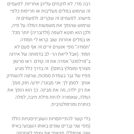
רבה מדי, לא לוקחים עליהן אחריות. לפעמים 
זה שימוש במלים מעליבות או חריפות כלפי 
מישהו. לפעמים זה שקרים. ולפעמים זה 
שימוש שהופך את משמעות המלה על פיה, 
ולכן הוא חוטא לשפה (ולדובריה) יותר מכל. 
או במלים אחרות: שוב קראו לי חמודה. 
"חמודה" מפי אנשים זרים זה אף פעם לא 
חמוד. (אבל ליאת הר- לב בדמותה של אירנה 
ב"פרלמנט" אמרה את זה קודם. ראו סרטון 
מצורף ומומלץ בחום!). זה בדרך כלל מגיע 
מפיו של גבר בעמדת סמכות, שרוצה להשתיק 
אותך. לסמן לך: אני מבוגר/ יודע/ חזק ממך. 
את רק ילדה, מה את מבינה. כך הוא הופך את 
המלה, שאמורה להיות מילת חיבה, למלה
כוחנית ומניפולטיבית.
בלי קשר להתייחסויות השוביניסטיות הללו 
(מפי שני גברים שונים באותו השבוע! באיזו 
שנה אנחנו?!), מצאתי את עצמי לאחרונה 