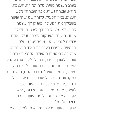
בערב העצמה נשית. מלה תמוהה, העצמה. 
מילא, עוצמה נשית. אבל העצמה? מלשון 
העצים, בניין הפעיל. כלומר שמישהו עושה 
בשבילך את הפעולה, מעניק לך עוצמה. 
כמובן, לא מישהו מבחוץ, לא גבר, חלילה. 
אנחנו, הנשים, מעניקות עוצמה זו לזו. אתם 
יכולים להבין שהגעתי סקפטית. חלק 
מהנשים שדיברו בערב היו מאוד מרשימות. 
אבל כמה ביטויים מהעולם הפסאודו- רוחני, 
שחזרו לאורך הערב, גרמו לי להישאר בעמדה 
הצינית והמרוחקת: דיברו שם על "אנרגיה 
נשית", "חמלה נשית" ודוברת אחת, קואווצ'רית 
במקצועה, הגדילה לעשות כשהציעה שכל 
בוקר נניח על ראשנו כתר דמיוני ונזכיר 
לעצמנו את מעמדנו: "אתן מלכות", היא 
העבירה את מבטה על פני היושבות בחדר, 
"כולנו מלכות".
הרעיון שאשה זרה תכתיר אותי למלכה הוא 