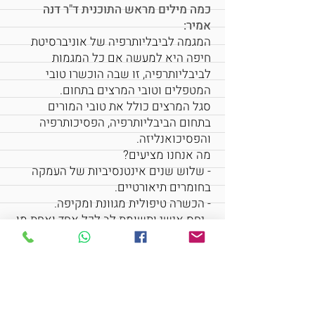
כמה מילים מראש התוכנית ד"ר דנה
אמיר:
המגמה לביבליותרפיה של אוניברסיטת
חיפה היא למעשה אם כל המגמות
לביבליותרפיה, זו שבה הוכשרו טובי
המטפלים וטובי המרצים בתחום.
סגל המרצים כולל את טובי המורים
בתחום הביבליותרפיה, הפסיכותרפיה
והפסיכואנליזה.
מה אנחנו מציעים?
- שלוש שנים אינטנסיביות של העמקה
בחומרים תיאורטיים.
- הכשרה טיפולית מגוונת ומקיפה.
- יחס אישי ותשומת לב לכל אחד ואחת מן
הלומדים, כולל ליווי של הבוגרים שלנו
בהתלבטויות מקצועיות ואחרות גם בשנים
שלאחר סיום התואר.
- בנוסף לאפשרות לכתוב תזה מחקרית -
ישנה אפשרות להמשך גם ללימודי