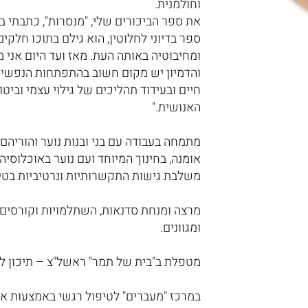
וחולמנית.
את ספר הביכורים שלי, "מנסרות", כתבתי בה
ספר בדיוני לחלוטין, הוא גילם בתוכו חלקי
ומחיבוטיה באותה העת. מאז ועד היום אני 
והדמיון יש מקום חשוב בהתפתחות הנפשית ו
חיים ובעידוד תהליכים של גילוי עצמי וביט
האנושית."
מתמחה בעבודה עם בני ובנות נוער והוריה
אומנה, בחינוך המיוחד ועם נוער באוכלוסי
משלבת גישות התקשרותיות ונרטיביות בטיפ
מרצה ומנחת סדנאות, השתלמויות וקורסים 
ומגוונים.
מטפלת ב"בית של תמר" ראשל"צ – תיכון לח
במרכז "מעברים" לטיפול רגשי באמצעות אמנ