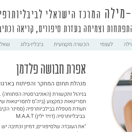
מי
לה
המרכז הישראלי לביבליותרפי
תפתחות וצמיחה בעזרת סיפורים, קריאה וכתיב
ילה
לעצמי
הכשרה מקצועית
ביבליו-בלוג
שאלו
אפרת חבושה פלדמן
מנהלת תחום המחקר והפיתוח בארגון 
B.A. בניהול ותקשורת (האוניברסטיה הפתוחה)
תסריטאות כמקצוע (ביה"ס לתסריטאות של 
תעודת מטפלת בבילביותרפיה (סמינר הקיבו
M.A.A.T בביבליותרפיה (דויד ילין)
"את העובדה שלסיפורים, דמיון וכתיבה יש 